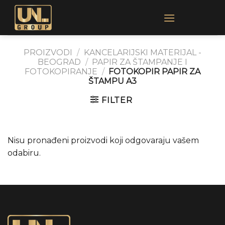
Skip
to
content
PROIZVODI
/
KANCELARIJSKI MATERIJAL -
BEOGRAD
/
PAPIR ZA ŠTAMPANJE I
FOTOKOPIRANJE
/
FOTOKOPIR PAPIR ZA
ŠTAMPU A3
FILTER
Nisu pronađeni proizvodi koji odgovaraju vašem
odabiru.