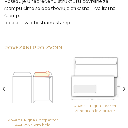
Poseduje unapređenu strukturu površine za
štampu čime se obezbeđuje efikasna i kvalitetna
štampa
Idealan i za obostranu štampu
POVEZANI PROIZVODI
Koverta Pigna 11x23cm
American levi prozor
Koverta Pigna Competitor
A4+ 25x35cm bela