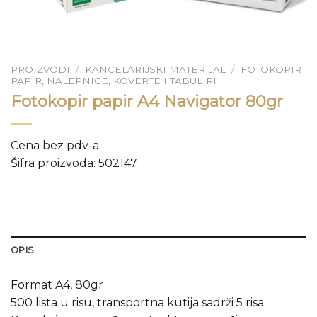
PROIZVODI
/
KANCELARIJSKI MATERIJAL
/
FOTOKOPIR
PAPIR, NALEPNICE, KOVERTE I TABULIRI
Fotokopir papir A4 Navigator 80gr
Cena bez pdv-a
Šifra proizvoda: 502147
OPIS
Format A4, 80gr
500 lista u risu, transportna kutija sadrži 5 risa