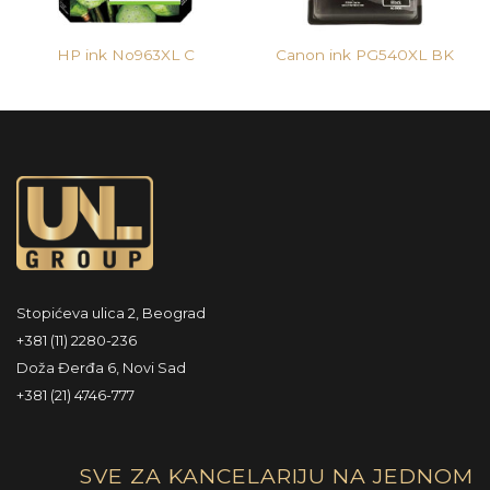
HP ink No963XL C
Canon ink PG540XL BK
Stopićeva ulica 2, Beograd
+381 (11) 2280-236
Doža Đerđa 6, Novi Sad
+381 (21) 4746-777
SVE ZA KANCELARIJU NA JEDNOM