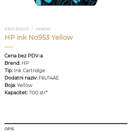
PROIZVODI
/
INKOVI
HP ink No953 Yellow
Cena bez PDV-a
Brend:
HP
Tip:
Ink Cartridge
Dodatni naziv:
F6U14AE
Boja:
Yellow
Kapacitet:
700 str*
OPIS