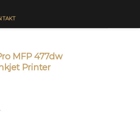
NTAKT
Pro MFP 477dw
nkjet Printer
w