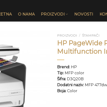
ČETNA
O NAMA
PROIZVODI
NOVOSTI
KO
PROIZVODI
/
ŠTAMPAČI
HP PageWide 
Multifunction I
Brend:
HP
Tip:
MFP color
Šifra:
D3Q20B
Dodatni naziv:
MFP 477d
Boja:
Color