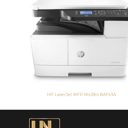
dw
HP LaserJet MFP M438n 8AF43A