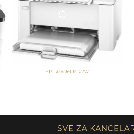
HP LaserJet M102W
SVE ZA KANCELA