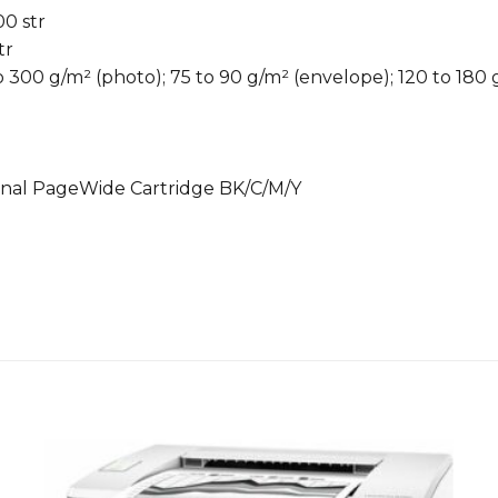
0 str
tr
 to 300 g/m² (photo); 75 to 90 g/m² (envelope); 120 to 180
ginal PageWide Cartridge BK/C/M/Y