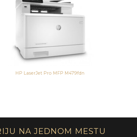
HP LaserJet Pro MFP M479fdn
H
RIJU NA JEDNOM MESTU