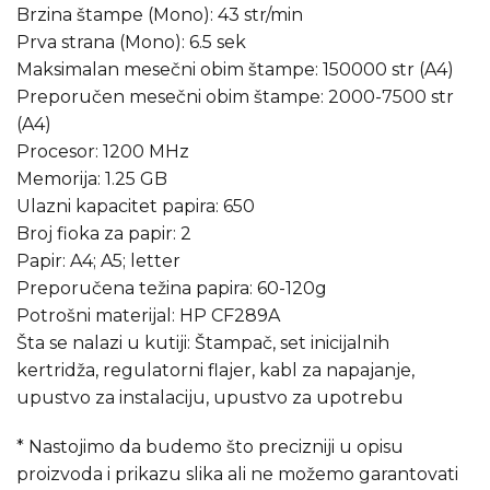
Brzina štampe (Mono): 43 str/min
Prva strana (Mono): 6.5 sek
Maksimalan mesečni obim štampe: 150000 str (A4)
Preporučen mesečni obim štampe: 2000-7500 str
(A4)
Procesor: 1200 MHz
Memorija: 1.25 GB
Ulazni kapacitet papira: 650
Broj fioka za papir: 2
Papir: A4; A5; letter
Preporučena težina papira: 60-120g
Potrošni materijal: HP CF289A
Šta se nalazi u kutiji: Štampač, set inicijalnih
kertridža, regulatorni flajer, kabl za napajanje,
upustvo za instalaciju, upustvo za upotrebu
* Nastojimo da budemo što precizniji u opisu
proizvoda i prikazu slika ali ne možemo garantovati