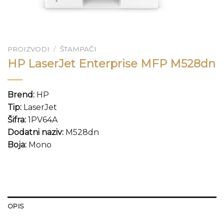
PROIZVODI
/
ŠTAMPAČI
HP LaserJet Enterprise MFP M528dn
Brend:
HP
Tip:
LaserJet
Šifra:
1PV64A
Dodatni naziv:
M528dn
Boja:
Mono
OPIS